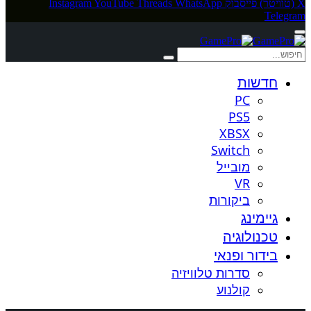
X (טוויטר)
פייסבוק
WhatsApp
Threads
YouTube
Instagram
Telegram
חדשות
PC
PS5
XBSX
Switch
מובייל
VR
ביקורות
גיימינג
טכנולוגיה
בידור ופנאי
סדרות טלוויזיה
קולנוע