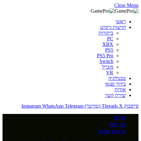
Close Menu
ראשי
חדשות גיימינג
ביקורות
PC
XBX
PS5
PS5 Pro
Switch
מובייל
VR
טכנולוגיה
בידור ופנאי
אודות
יצירת קשר
פייסבוק
X (טוויטר)
Threads
Telegram
WhatsApp
Instagram
אודות
צור קשר
פרסמו אצלנו