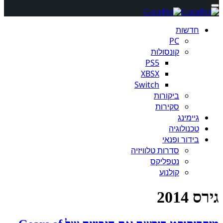
חדשות
PC
קונסולות
PS5
XBSX
Switch
ביקורות
סקירות
גיימינג
טכנולוגיה
בידור ופנאי
סדרות טלוויזיה
נטפליקס
קולנוע
גירס 2014