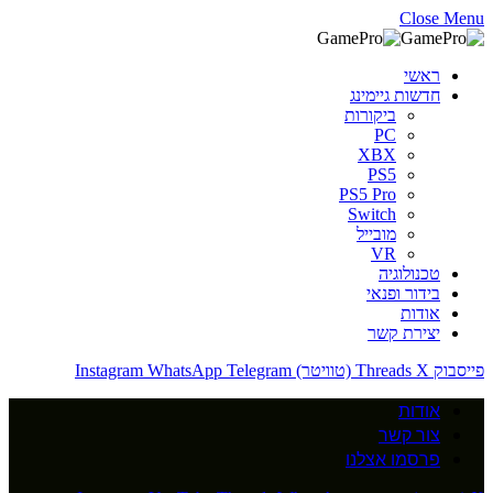
Close Menu
ראשי
חדשות גיימינג
ביקורות
PC
XBX
PS5
PS5 Pro
Switch
מובייל
VR
טכנולוגיה
בידור ופנאי
אודות
יצירת קשר
פייסבוק
X (טוויטר)
Threads
Telegram
WhatsApp
Instagram
אודות
צור קשר
פרסמו אצלנו