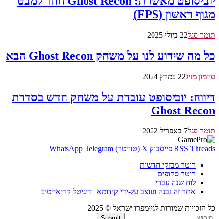
יוביסופט מאשרת: Ghost Recon חוזר למבט
מגוף ראשון (FPS)
תומר סגל
22 ביולי 2025
כל מה שידוע לנו על משחק Ghost Recon הבא
סיימון מזיג
22 במרץ 2024
דיווח: יוביסופט עובדת על משחק חדש בסדרת
Ghost Recon
תומר סגל
7 באפריל 2022
Threads
RSS
פייסבוק
X (טוויטר)
Telegram
WhatsApp
רוטר מבזקי חדשות
רוטר סקופים
לוח שנה עברי
אתר זה נבנה ועוצב על-ידי קידומא | דיגיטל קריאייטיב
כל הזכויות שמורות לגיימפרו ישראל © 2025
Submit