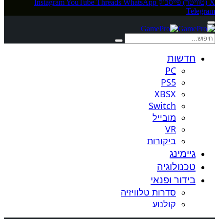
X (טוויטר)
פייסבוק
WhatsApp
Threads
YouTube
Instagram
Telegram
חדשות
PC
PS5
XBSX
Switch
מובייל
VR
ביקורות
גיימינג
טכנולוגיה
בידור ופנאי
סדרות טלוויזיה
קולנוע