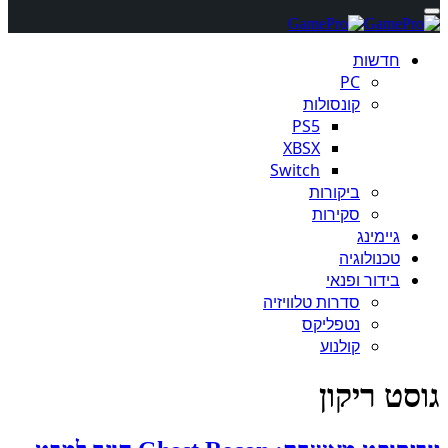
חדשות
PC
קונסולות
PS5
XBSX
Switch
ביקורות
סקירות
גיימינג
טכנולוגיה
בידור ופנאי
סדרות טלוויזיה
נטפליקס
קולנוע
גוסט ריקון