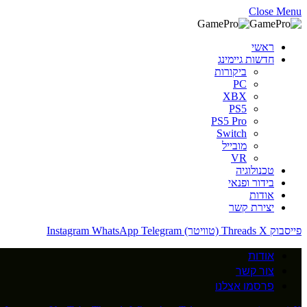
Close Menu
ראשי
חדשות גיימינג
ביקורות
PC
XBX
PS5
PS5 Pro
Switch
מובייל
VR
טכנולוגיה
בידור ופנאי
אודות
יצירת קשר
פייסבוק
X (טוויטר)
Threads
Telegram
WhatsApp
Instagram
אודות
צור קשר
פרסמו אצלנו