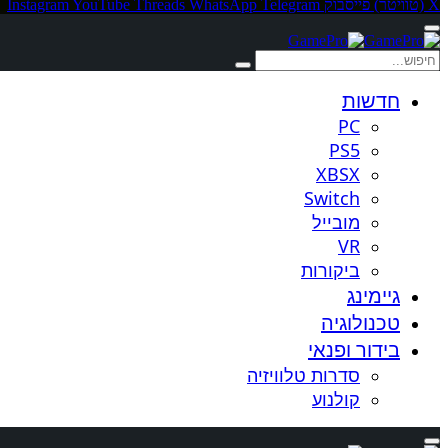
X (טוויטר)
פייסבוק
Telegram
WhatsApp
Threads
YouTube
Instagram
חדשות
PC
PS5
XBSX
Switch
מובייל
VR
ביקורות
גיימינג
טכנולוגיה
בידור ופנאי
סדרות טלוויזיה
קולנוע