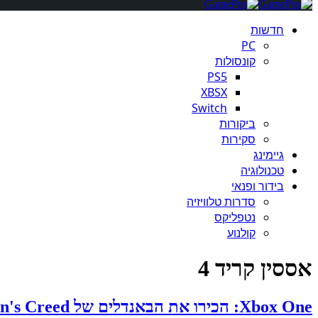
חדשות
PC
קונסולות
PS5
XBSX
Switch
ביקורות
סקירות
גיימינג
טכנולוגיה
בידור ופנאי
סדרות טלוויזיה
נטפליקס
קולנוע
אססין קריד 4
Xbox One: הכירו את הבאנדלים של Assassin's Creed