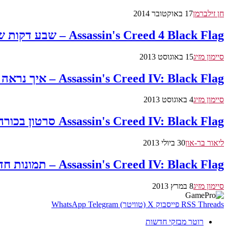
חן זילברמן
17 באוקטובר 2014
Assassin's Creed 4 Black Flag – שבע דקות של קטעי התגנבות וחיסולים חרישיים
סיימון מזיג
15 באוגוסט 2013
Assassin's Creed IV: Black Flag – איך נראה העידן המודרני בעלילה?
סיימון מזיג
4 באוגוסט 2013
Assassin's Creed IV: Black Flag סרטון בכורה למולטיפלייר
ליאור בר-און
30 ביולי 2013
Assassin's Creed IV: Black Flag – תמונות חדשות
סיימון מזיג
8 במרץ 2013
Threads
RSS
פייסבוק
X (טוויטר)
Telegram
WhatsApp
רוטר מבזקי חדשות