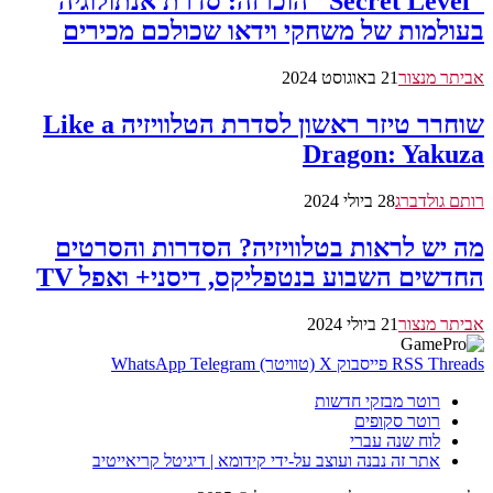
"Secret Level" הוכרזה: סדרת אנתולוגיה
בעולמות של משחקי וידאו שכולכם מכירים
אביתר מנצור
21 באוגוסט 2024
שוחרר טיזר ראשון לסדרת הטלוויזיה Like a
Dragon: Yakuza
רותם גולדברג
28 ביולי 2024
מה יש לראות בטלוויזיה? הסדרות והסרטים
החדשים השבוע בנטפליקס, דיסני+ ואפל TV
אביתר מנצור
21 ביולי 2024
Threads
RSS
פייסבוק
X (טוויטר)
Telegram
WhatsApp
רוטר מבזקי חדשות
רוטר סקופים
לוח שנה עברי
אתר זה נבנה ועוצב על-ידי קידומא | דיגיטל קריאייטיב