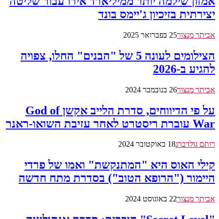
אמזון שילמה יותר ממיליארד אירו עבור שליטה
יצירתית בזיכיון ג'יימס בונד
אביתר מנצור
25 בפברואר 2025
הצילומים לעונה 5 של "הבנים" החלו, צפויה
להגיע ב-2026
אביתר מנצור
26 בנובמבר 2024
על פי הדיווחים, סדרת הלייב אקשן God of
War עוברת ריסטרט לאחר עזיבת השואו-ראנר
רותם גולדברג
18 באוקטובר 2024
קילי האוס היא "המתנקשת" ואמו של פרדי
היימור ("הרופא הטוב") בסדרת מתח חדשה
אביתר מנצור
22 באוגוסט 2024