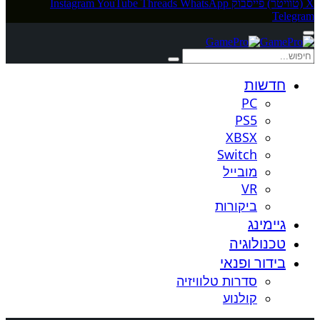
X (טוויטר)
פייסבוק
WhatsApp
Threads
YouTube
Instagram
Telegram
חדשות
PC
PS5
XBSX
Switch
מובייל
VR
ביקורות
גיימינג
טכנולוגיה
בידור ופנאי
סדרות טלוויזיה
קולנוע