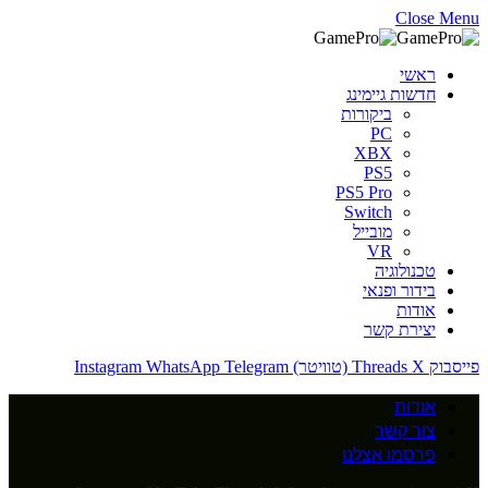
Close Menu
ראשי
חדשות גיימינג
ביקורות
PC
XBX
PS5
PS5 Pro
Switch
מובייל
VR
טכנולוגיה
בידור ופנאי
אודות
יצירת קשר
פייסבוק
X (טוויטר)
Threads
Telegram
WhatsApp
Instagram
אודות
צור קשר
פרסמו אצלנו