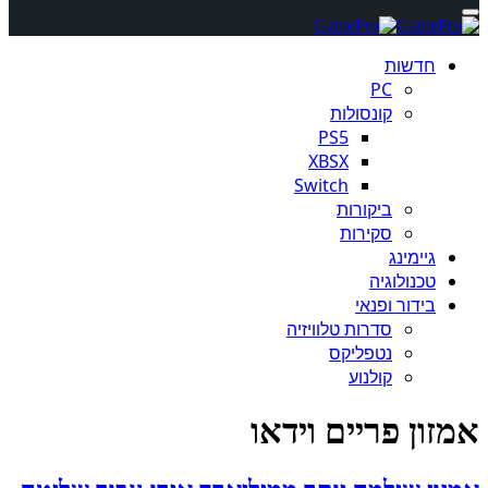
חדשות
PC
קונסולות
PS5
XBSX
Switch
ביקורות
סקירות
גיימינג
טכנולוגיה
בידור ופנאי
סדרות טלוויזיה
נטפליקס
קולנוע
אמזון פריים וידאו