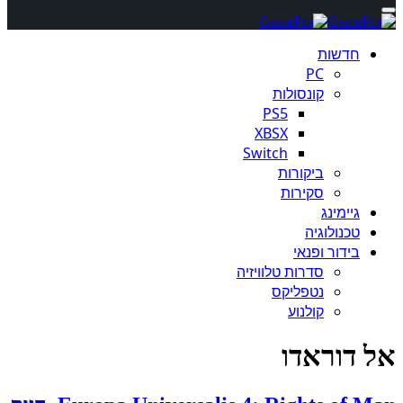
חדשות
PC
קונסולות
PS5
XBSX
Switch
ביקורות
סקירות
גיימינג
טכנולוגיה
בידור ופנאי
סדרות טלוויזיה
נטפליקס
קולנוע
אל דוראדו