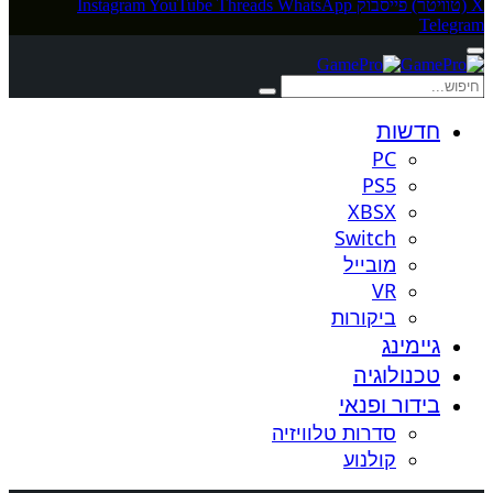
X (טוויטר)
פייסבוק
WhatsApp
Threads
YouTube
Instagram
Telegram
חדשות
PC
PS5
XBSX
Switch
מובייל
VR
ביקורות
גיימינג
טכנולוגיה
בידור ופנאי
סדרות טלוויזיה
קולנוע