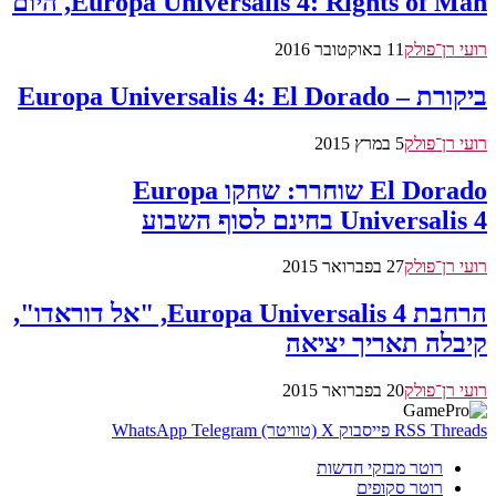
Europa Universalis 4: Rights of Man, היום
רועי רן־פולק
11 באוקטובר 2016
ביקורת – Europa Universalis 4: El Dorado
רועי רן־פולק
5 במרץ 2015
El Dorado שוחרר: שחקו Europa
Universalis 4 בחינם לסוף השבוע
רועי רן־פולק
27 בפברואר 2015
הרחבת Europa Universalis 4, "אל דוראדו",
קיבלה תאריך יציאה
רועי רן־פולק
20 בפברואר 2015
Threads
RSS
פייסבוק
X (טוויטר)
Telegram
WhatsApp
רוטר מבזקי חדשות
רוטר סקופים