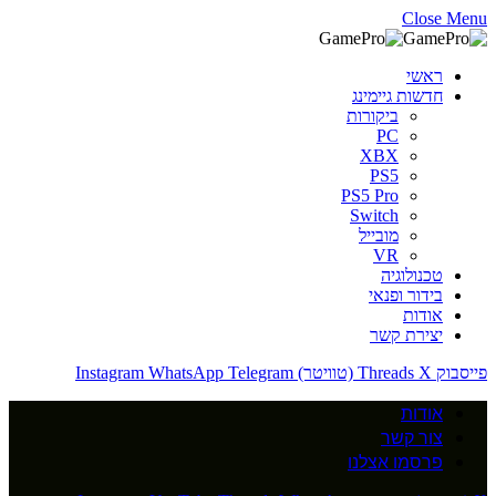
Close Menu
ראשי
חדשות גיימינג
ביקורות
PC
XBX
PS5
PS5 Pro
Switch
מובייל
VR
טכנולוגיה
בידור ופנאי
אודות
יצירת קשר
פייסבוק
X (טוויטר)
Threads
Telegram
WhatsApp
Instagram
אודות
צור קשר
פרסמו אצלנו